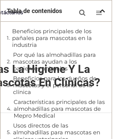
Tabla de contenidos


táctanos
Beneficios principales de los
pañales para mascotas en la
industria
Por qué las almohadillas para
mascotas ayudan a los
s La Higiene Y La
pacientes animales
Beneficios para los dueños de
scotas En Clínicas?
mascotas y el personal de la
clínica
Características principales de las
almohadillas para mascotas de
Mepro Medical
Usos directos de las
almohadillas para mascotas en