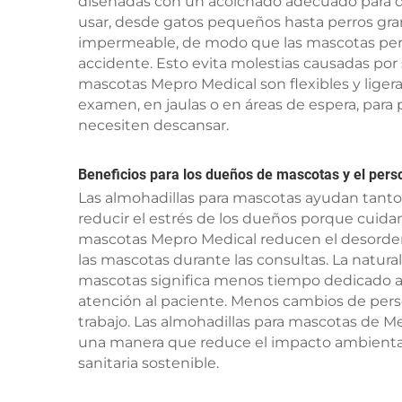
diseñadas con un acolchado adecuado para q
usar, desde gatos pequeños hasta perros gra
impermeable, de modo que las mascotas per
accidente. Esto evita molestias causadas por
mascotas Mepro Medical son flexibles y liger
examen, en jaulas o en áreas de espera, para
necesiten descansar.
Beneficios para los dueños de mascotas y el person
Las almohadillas para mascotas ayudan tanto
reducir el estrés de los dueños porque cuida
mascotas Mepro Medical reducen el desorden 
las mascotas durante las consultas. La natura
mascotas significa menos tiempo dedicado a l
atención al paciente. Menos cambios de perso
trabajo. Las almohadillas para mascotas de
una manera que reduce el impacto ambienta
sanitaria sostenible.