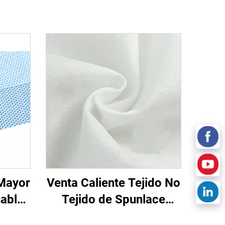
 Mayor
Venta Caliente Tejido No
hable
Tejido de Spunlace
ión
Pañuelos Húmedos