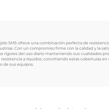
ustado PP+PE No
Médica Material
do Desechable Azul
Envoltura No Tej
para Hospital
SMS/SMMS para
Médico
ido SMS ofrece una combinación perfecta de resistencia y 
strias. Con un compromiso firme con la calidad y la sati
os rigores del uso diario manteniendo sus cualidades pro
 resistencia a líquidos, convirtiendo estas coberturas e
to de sus equipos.