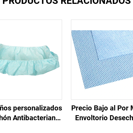
PRODUCTOS RELACIONADOS
ños personalizados
Precio Bajo al Por
hón Antibacteriano
Envoltorio Desec
dico Desechable
para Esterilizac