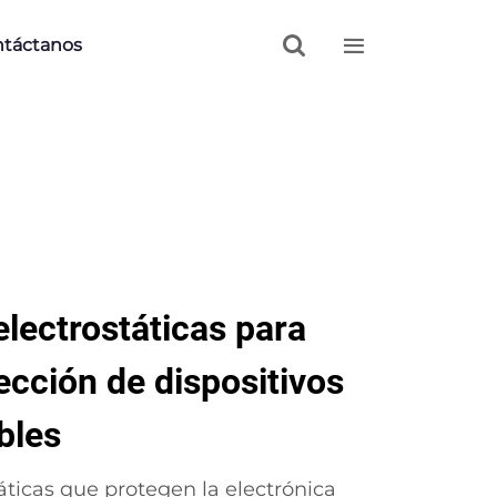


táctanos
electrostáticas para
ección de dispositivos
bles
áticas que protegen la electrónica