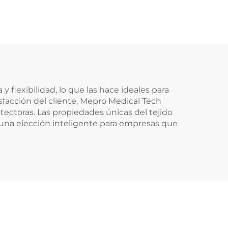
 de
Ecológicos Reutilizables
ida
de Spunlace para
 Uso
Materia Prima de
Toallitas Desechables
flexibilidad, lo que las hace ideales para
sfacción del cliente, Mepro Medical Tech
tectoras. Las propiedades únicas del tejido
n una elección inteligente para empresas que