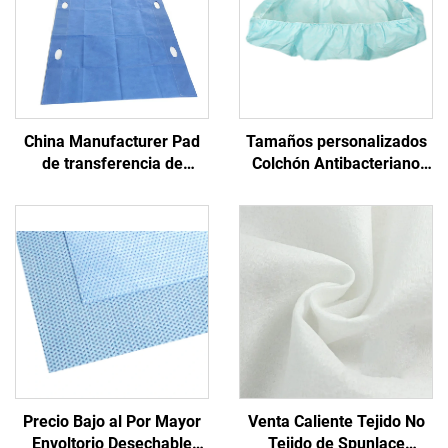
China Manufacturer Pad
Tamaños personalizados
de transferencia de
Colchón Antibacteriano
pacientes médicos hoja de
Médico Desechable
transferencia desechable
Ajustado PP+PE No Tejido
con mango
Desechable Azul para
Hospital
Precio Bajo al Por Mayor
Venta Caliente Tejido No
Envoltorio Desechable
Tejido de Spunlace