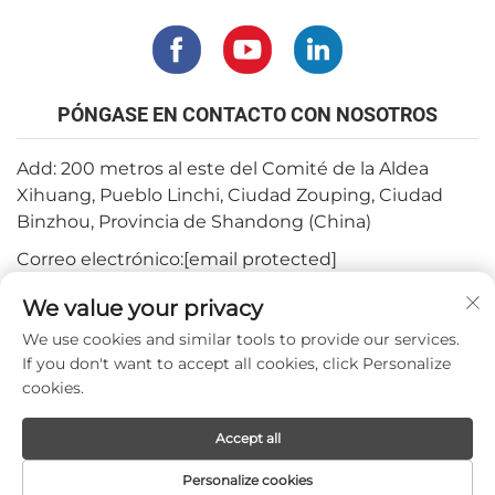
PÓNGASE EN CONTACTO CON NOSOTROS
Add: 200 metros al este del Comité de la Aldea
Xihuang, Pueblo Linchi, Ciudad Zouping, Ciudad
Binzhou, Provincia de Shandong (China)
Correo electrónico:
[email protected]
Tel.:
+82-3180427370
We value your privacy
Teléfono:
+86-15564344404
We use cookies and similar tools to provide our services.
If you don't want to accept all cookies, click Personalize
WhatsApp:
+82-1022396668
cookies.
Accept all
Derechos de autor © 2024 por Mepro Medical Co.,Ltd.
Personalize cookies