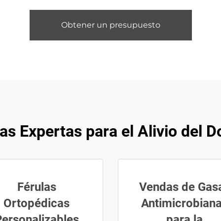
Obtener un presupuesto
s Expertas para el Alivio del D
Férulas
Vendas de Gas
Ortopédicas
Antimicrobian
ersonalizables
para la