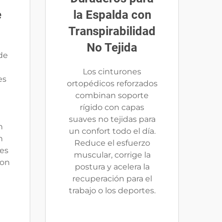
e
la Espalda con
Transpirabilidad
No Tejida
de
Los cinturones
es
ortopédicos reforzados
combinan soporte
rígido con capas
suaves no tejidas para
n
un confort todo el día.
n
Reduce el esfuerzo
res
muscular, corrige la
con
postura y acelera la
recuperación para el
trabajo o los deportes.