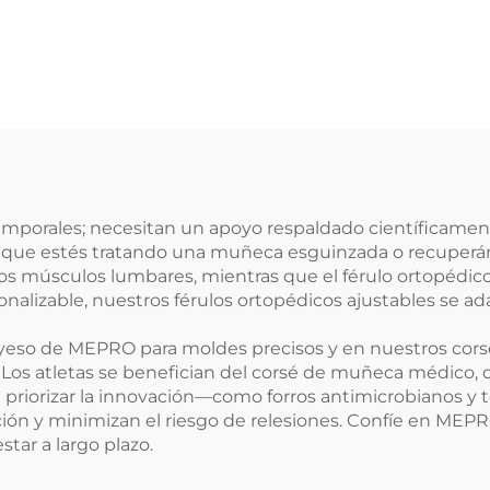
emporales; necesitan un apoyo respaldado científicamen
ea que estés tratando una muñeca esguinzada o recuperán
s músculos lumbares, mientras que el férulo ortopédico pa
rsonalizable, nuestros férulos ortopédicos ajustables se 
de yeso de MEPRO para moldes precisos y en nuestros co
o. Los atletas se benefician del corsé de muñeca médico, 
. Al priorizar la innovación—como forros antimicrobiano
ión y minimizan el riesgo de relesiones. Confíe en MEPR
tar a largo plazo.