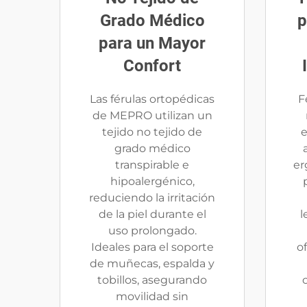
Grado Médico
p
para un Mayor
Confort
Las férulas ortopédicas
F
de MEPRO utilizan un
tejido no tejido de
e
grado médico
transpirable e
er
hipoalergénico,
reduciendo la irritación
de la piel durante el
l
uso prolongado.
Ideales para el soporte
o
de muñecas, espalda y
tobillos, asegurando
movilidad sin