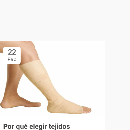
22
2
Feb
Fe
Por qué elegir tejidos