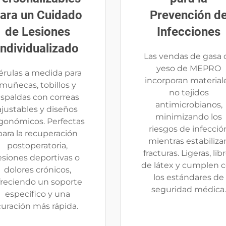
ara un Cuidado
Prevención d
de Lesiones
Infecciones
Individualizado
Las vendas de gasa 
yeso de MEPRO
érulas a medida para
incorporan material
muñecas, tobillos y
no tejidos
spaldas con correas
antimicrobianos,
ajustables y diseños
minimizando los
gonómicos. Perfectas
riesgos de infecció
para la recuperación
mientras estabiliza
postoperatoria,
fracturas. Ligeras, lib
esiones deportivas o
de látex y cumplen 
dolores crónicos,
los estándares de
freciendo un soporte
seguridad médica.
específico y una
curación más rápida.