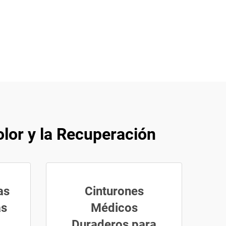
olor y la Recuperación
as
Cinturones
as
Médicos
Duraderos para