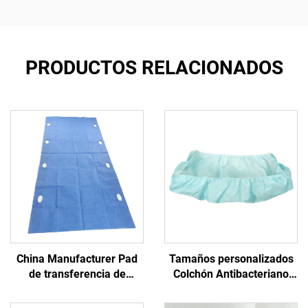
PRODUCTOS RELACIONADOS
China Manufacturer Pad
Tamaños personalizados
de transferencia de
Colchón Antibacteriano
pacientes médicos hoja de
Médico Desechable
transferencia desechable
Ajustado PP+PE No Tejido