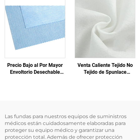
con mango
Desechable Azul para
Hospital
Precio Bajo al Por Mayor
Venta Caliente Tejido No
Envoltorio Desechable
Tejido de Spunlace
para Esterilización Médica
Pañuelos Húmedos
Material de Envoltura No
Ecológicos Reutilizables
Tejida SMS/SMMS para
de Spunlace para Materia
Uso Médico
Prima de Toallitas
Desechables
Las fundas para nuestros equipos de suministros
médicos están cuidadosamente elaboradas para
proteger su equipo médico y garantizar una
protección total. Además de ofrecer protección