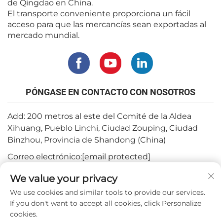
de Qingdao en China.
El transporte conveniente proporciona un fácil
acceso para que las mercancías sean exportadas al
mercado mundial.
PÓNGASE EN CONTACTO CON NOSOTROS
Add: 200 metros al este del Comité de la Aldea
Xihuang, Pueblo Linchi, Ciudad Zouping, Ciudad
Binzhou, Provincia de Shandong (China)
Correo electrónico:
[email protected]
Tel.:
+82-3180427370
We value your privacy
Teléfono:
+86-15564344404
We use cookies and similar tools to provide our services.
If you don't want to accept all cookies, click Personalize
WhatsApp:
+82-1022396668
cookies.