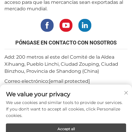
acceso para que las mercancías sean exportadas al
mercado mundial.
PÓNGASE EN CONTACTO CON NOSOTROS
Add: 200 metros al este del Comité de la Aldea
Xihuang, Pueblo Linchi, Ciudad Zouping, Ciudad
Binzhou, Provincia de Shandong (China)
Correo electrónico:
[email protected]
Tel.:
+82-3180427370
We value your privacy
Teléfono:
+86-15564344404
We use cookies and similar tools to provide our services.
If you don't want to accept all cookies, click Personalize
WhatsApp:
+82-1022396668
cookies.
Accept all
Derechos de autor © 2024 por Mepro Medical Co.,Ltd.