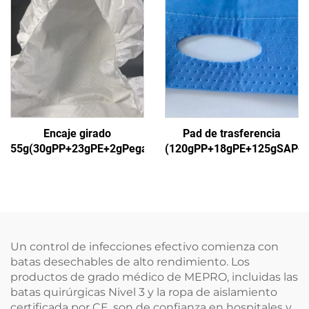
aislante
protección para el hospital
Encaje girado
Pad de trasferencia
55g(30gPP+23gPE+2gPegamento)1
(120gPP+18gPE+125gSAP+
Un control de infecciones efectivo comienza con
batas desechables de alto rendimiento. Los
productos de grado médico de MEPRO, incluidas las
batas quirúrgicas Nivel 3 y la ropa de aislamiento
certificada por CE, son de confianza en hospitales y