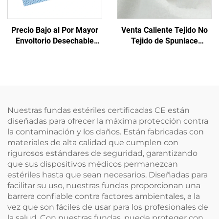
Precio Bajo al Por Mayor
Venta Caliente Tejido No
Envoltorio Desechable
Tejido de Spunlace
para Esterilización Médica
Pañuelos Húmedos
Material de Envoltura No
Ecológicos Reutilizables
Tejida SMS/SMMS para
de Spunlace para Materia
Uso Médico
Prima de Toallitas
Desechables
Nuestras fundas estériles certificadas CE están
diseñadas para ofrecer la máxima protección contra
la contaminación y los daños. Están fabricadas con
materiales de alta calidad que cumplen con
rigurosos estándares de seguridad, garantizando
que sus dispositivos médicos permanezcan
estériles hasta que sean necesarios. Diseñadas para
facilitar su uso, nuestras fundas proporcionan una
barrera confiable contra factores ambientales, a la
vez que son fáciles de usar para los profesionales de
la salud. Con nuestras fundas, puede proteger con