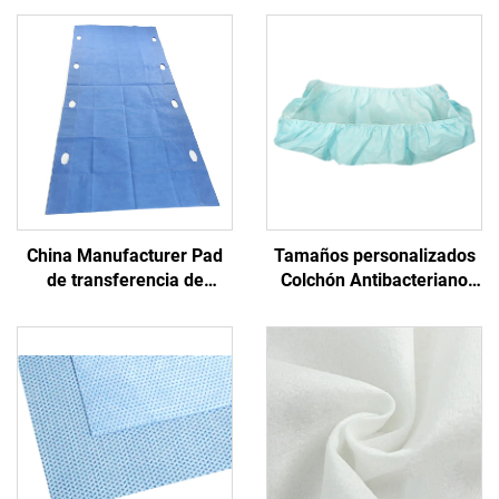
China Manufacturer Pad
Tamaños personalizados
de transferencia de
Colchón Antibacteriano
pacientes médicos hoja de
Médico Desechable
transferencia desechable
Ajustado PP+PE No Tejido
con mango
Desechable Azul para
Hospital