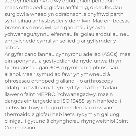
ateb yr heriau hyn trwy ddodlenion penodol i'r
maes orthopedig: glofau anffalmig, droedfeddau
surgicwl a wnaed yn ddrabnach, a chyffrwd parth
sy'n lleihau anhysbysder y deimlwn. Mae ein bocsau
brosedir yn modiwl, gan ganiatáu i ysbytai
ychwanegu/tynnu elfennau fel golau arddullau neu
amgylchedd cymal yn seiliedig ar gyflymder y
achos.
Ar gyfer canolfannau cynnyrchu adeilad (ASCs), mae
ein sponynau a gostyddion defnydd unwaith yn
tynnu gostau gan 30% o gymharu â phrosesau
allanol. Mae'r symudiad fawr yn ymwneud â
phrosesau orthopedig allanol - o arthroscopy i
ddatgelu twll carpal - yn cyd-fynd â threftadau
llawer o faint MEPRO. Ychwanegadwy, mae'n
dangos ein targeddiad ISO 13485, sy'n hanfodol i
archwilio. Trwy integro droedfeddau drwsiant
thermaidd a glofau heb laets, rydym yn galluogi
clinigau i gytuno â chynghorau rhyngweithiol Joint
Commission.