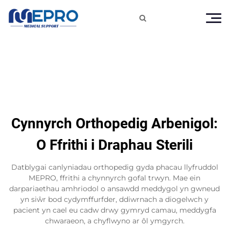

Cynnyrch Orthopedig Arbenigol:
O Ffrithi i Draphau Sterili
Datblygai canlyniadau orthopedig gyda phacau llyfruddol
MEPRO, ffrithi a chynnyrch gofal trwyn. Mae ein
darpariaethau amhriodol o ansawdd meddygol yn gwneud
yn siŵr bod cydymffurfder, ddiwrnach a diogelwch y
pacient yn cael eu cadw drwy gymryd camau, meddygfa
chwaraeon, a chyflwyno ar ôl ymgyrch.