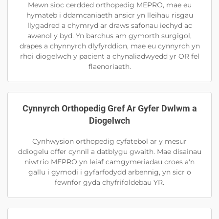
Mewn sioc cerdded orthopedig MEPRO, mae eu
hymateb i ddamcaniaeth ansicr yn lleihau risgau
llygadred a chymryd ar draws safonau iechyd ac
awenol y byd. Yn barchus am gymorth surgigol,
drapes a chynnyrch dlyfyrddion, mae eu cynnyrch yn
rhoi diogelwch y pacient a chynaliadwyedd yr OR fel
flaenoriaeth.
Cynnyrch Orthopedig Gref Ar Gyfer Dwlwm a
Diogelwch
Cynhwysion orthopedig cyfatebol ar y mesur
ddiogelu offer cynnil a datblygu gwaith. Mae disainau
niwtrio MEPRO yn leiaf camgymeriadau croes a'n
gallu i gymodi i gyfarfodydd arbennig, yn sicr o
fewnfor gyda chyfrifoldebau YR.