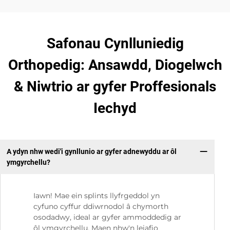
Safonau Cynlluniedig
Orthopedig: Ansawdd, Diogelwch
& Niwtrio ar gyfer Proffesionals
Iechyd
A ydyn nhw wedi'i gynllunio ar gyfer adnewyddu ar ôl
ymgyrchellu?
Iawn! Mae ein splints llyfrgeddol yn
cyfuno cyffur ddiwrnodol â chymorth
osodadwy, ideal ar gyfer ammoddedig ar
ôl ymgyrchellu. Maen nhw'n leiafio