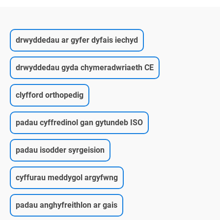
drwyddedau ar gyfer dyfais iechyd
drwyddedau gyda chymeradwriaeth CE
clyfford orthopedig
padau cyffredinol gan gytundeb ISO
padau isodder syrgeision
cyffurau meddygol argyfwng
padau anghyfreithlon ar gais