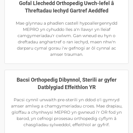
Gofal Llechedd Orthopedig Uwch-lefel â
Threftadau Iechyd Gartref Aeddfed
Mae glynnau a phadlen castell hypoallergennydd
MEPRO yn cyhuddo lles a'n llawyr yn lleiaf
camgymeriadau'r cwlwm. Gan wneud eu hyn o
dreftadau anghartref o ran iechyd, maen nhw'n
darparu cymal gorau i'w gefnogi ar ôl cynnal ac
amser trauman.
Bacsi Orthopedig Dibynnol, Sterili ar gyfer
Datblygiad Effeithlon YR
Pacsi cynnil unwaith pre-sterili yn ddod o'i gymryd
amser amlwg a chamgymeriadau croes. Mae drapiau,
gloffau a chynhwysi MEPRO yn gwneud i'r OR fod yn
barod, yn cefnogi prosesau orthopedig cyflym â
chasgliadau sylweddol, effeithiol ar gyfrif.