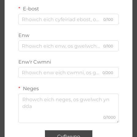
E-bost
0/100
Enw
0/100
Enw'r Cwmni
0/200
Neges
0/1000
Cyflwyno