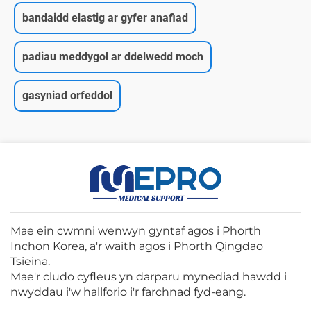
bandaidd elastig ar gyfer anafiad
padiau meddygol ar ddelwedd moch
gasyniad orfeddol
Mae ein cwmni wenwyn gyntaf agos i Phorth
Inchon Korea, a'r waith agos i Phorth Qingdao
Tsieina.
Mae'r cludo cyfleus yn darparu mynediad hawdd i
nwyddau i'w hallforio i'r farchnad fyd-eang.