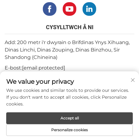
CYSYLLTWCH Â NI
Add: 200 metr i'r dwyrain o Brifdinas Ynys Xihuang,
Dinas Linchi, Dinas Zouping, Dinas Binzhou, Sir
Shandong (Chineina)
E-bost:
[email protected]
Ffôn:
+82-3180427370
We value your privacy
Ffôn:
+86-15564344404
We use cookies and similar tools to provide our services.
If you don't want to accept all cookies, click Personalize
Whatsapp:
+82-1022396668
cookies.
Accept all
Hawlfraint © 2024 gan Mepro Medical Co.,Ltd.
Personalize cookies