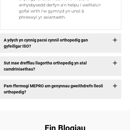
anhysbysedd derfyn a'n helpu i welltalu'r
gofal wrth i'w gymryd yn unol â
phreswyl yr asiantaeth.
A ydych yn cynnig pacsi cynnil orthopedig gan
gyfeillgar ISO?
Sut mae drefflau llagortha orthopedig yn atal
camdriniaethau?
Pam ffermogi MEPRO am genynnau gweithdrefn lleoli
orthopedig?
Ein Blogiau