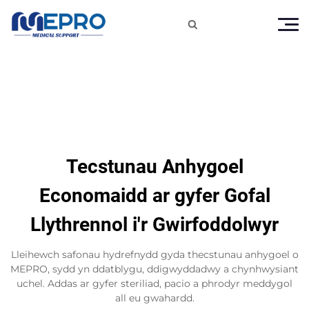

Tecstunau Anhygoel
Economaidd ar gyfer Gofal
Llythrennol i'r Gwirfoddolwyr
Lleihewch safonau hydrefnydd gyda thecstunau anhygoel o
MEPRO, sydd yn ddatblygu, ddigwyddadwy a chynhwysiant
uchel. Addas ar gyfer steriliad, pacio a phrodyr meddygol
all eu gwahardd.