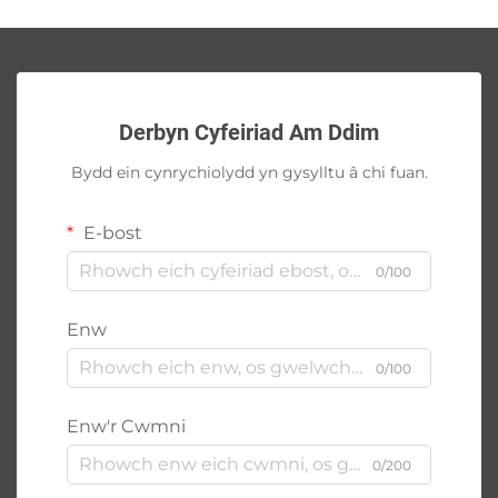
Derbyn Cyfeiriad Am Ddim
Bydd ein cynrychiolydd yn gysylltu â chi fuan.
E-bost
0/100
Enw
0/100
Enw'r Cwmni
0/200