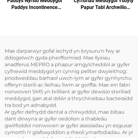
Paddys Nyrsio Meddygol
Cyffuriau Meddygol Ysbyty
Paddys Incontinence
Papur Tabl Archwilio
Paddys Tabl Arholiad
Arbedadwy
Unwaith Pleidiau'r
Arholiad Unwaith
Mae darparwyr gofal iechyd yn brysuru'n fwy ar
ddiogelwch gyda pherfformiad. Mae llysiau
anadferus MEPRO a phapur amgylcheddol ar gyfer
cyfnewid meddygol yn cynnig pellter dwyieithog:
priodweddau barhaol uwch-lym ar gyfer gynhyrchu
offeryn sterili ac lleihau llwm ar gorffai. Mae ein fabri
nonwoven SMS yn brilliant ar gyfer dewisio steriliad
meddygol, gan atal ddŵr a thrychinebau bacteraidd
tra bod yn adnabydd.
Ar gyfer defnydd dental a chirwyddol, mae bibau
dant dirwyna ar gyfer oedolion a thableâu
gwirfoddol nonwoven ar gyfer asesiadau yn esgusar
cymorth i'r glafswyddion a rheoli ymarfodiadau. Ar yr