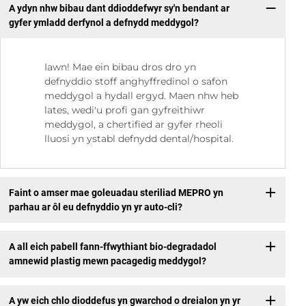
A ydyn nhw bibau dant ddioddefwyr sy'n bendant ar
gyfer ymladd derfynol a defnydd meddygol?
Iawn! Mae ein bibau dros dro yn
defnyddio stoff anghyffredinol o safon
meddygol a hydall ergyd. Maen nhw heb
lates, wedi'u profi gan gyfreithiwr
meddygol, a chertified ar gyfer rheoli
lluosi yn ystabl defnydd dental/hospital.
Faint o amser mae goleuadau steriliad MEPRO yn
parhau ar ôl eu defnyddio yn yr auto-cli?
A all eich pabell fann-ffwythiant bio-degradadol
amnewid plastig mewn pacagedig meddygol?
A yw eich chlo dioddefus yn gwarchod o dreialon yn yr