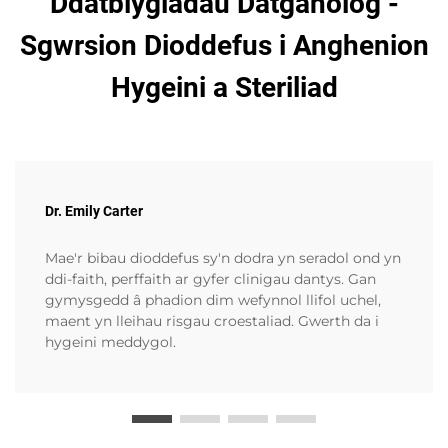
Ddatblygiadau Datganolog -
Sgwrsion Dioddefus i Anghenion
Hygeini a Steriliad
Dr. Emily Carter
Mae'r bibau dioddefus sy'n dodra yn seradol ond yn
ddi-faith, perffaith ar gyfer clinigau dantys. Gan
gymysgedd â phadion dim wefynnol llifol uchel,
maent yn lleihau risgau croestaliad. Gwerth da i
hygeini meddygol.