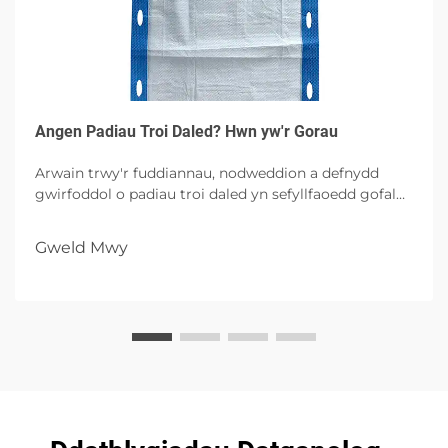
Angen Padiau Troi Daled? Hwn yw'r Gorau
Arwain trwy'r fuddiannau, nodweddion a defnydd
gwirfoddol o padiau troi daled yn sefyllfaoedd gofal
iechyd, gan nodi hygeine, cyflymder i'r ieifion a rheoli
llymiedd gyda phosiblïau uchelfrydedd.
Gweld Mwy