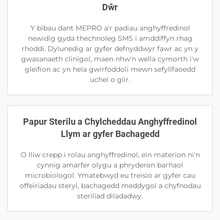
Dŵr
Y bibau dant MEPRO a'r padiau anghyffredinol
newidig gyda thechnoleg SMS i amddiffyn rhag
rhoddi. Dylunedig ar gyfer defnyddwyr fawr ac yn y
gwasanaeth clinigol, maen nhw'n wella cymorth i'w
gleifion ac yn hela gwirfoddoli mewn sefyllfaoedd
uchel o glir.
Papur Sterilu a Chylcheddau Anghyffredinol
Llym ar gyfer Bachagedd
O lliw crepp i rolau anghyffredinol, ein materion ni'n
cynnig amarfer olygu a phryderon barhaol
microbiologol. Ymatebwyd eu treisio ar gyfer cau
offeiriadau steryl, bachagedd meddygol a chyfnodau
steriliad diladadwy.