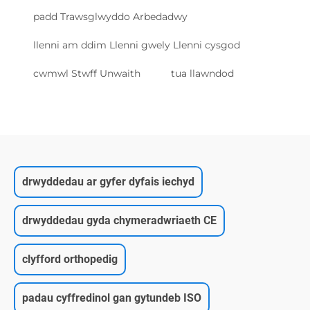
padd Trawsglwyddo Arbedadwy
llenni am ddim Llenni gwely Llenni cysgod
cwmwl Stwff Unwaith
tua llawndod
drwyddedau ar gyfer dyfais iechyd
drwyddedau gyda chymeradwriaeth CE
clyfford orthopedig
padau cyffredinol gan gytundeb ISO