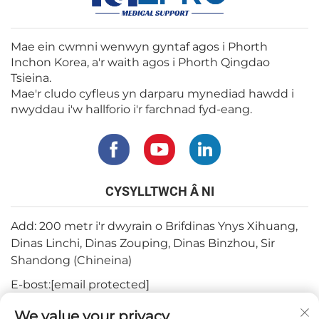
Mae ein cwmni wenwyn gyntaf agos i Phorth
Inchon Korea, a'r waith agos i Phorth Qingdao
Tsieina.
Mae'r cludo cyfleus yn darparu mynediad hawdd i
nwyddau i'w hallforio i'r farchnad fyd-eang.
CYSYLLTWCH Â NI
Add: 200 metr i'r dwyrain o Brifdinas Ynys Xihuang,
Dinas Linchi, Dinas Zouping, Dinas Binzhou, Sir
Shandong (Chineina)
E-bost:
[email protected]
Ffôn:
+82-3180427370
We value your privacy