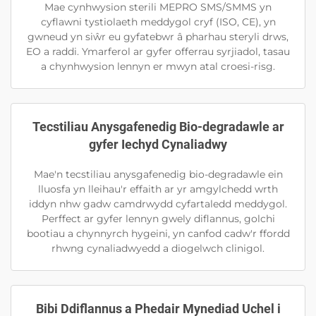
Mae cynhwysion sterili MEPRO SMS/SMMS yn
cyflawni tystiolaeth meddygol cryf (ISO, CE), yn
gwneud yn siŵr eu gyfatebwr â pharhau steryli drws,
EO a raddi. Ymarferol ar gyfer offerrau syrjiadol, tasau
a chynhwysion lennyn er mwyn atal croesi-risg.
Tecstiliau Anysgafenedig Bio-degradawle ar
gyfer Iechyd Cynaliadwy
Mae'n tecstiliau anysgafenedig bio-degradawle ein
lluosfa yn lleihau'r effaith ar yr amgylchedd wrth
iddyn nhw gadw camdrwydd cyfartaledd meddygol.
Perffect ar gyfer lennyn gwely diflannus, golchi
bootiau a chynnyrch hygeini, yn canfod cadw'r ffordd
rhwng cynaliadwyedd a diogelwch clinigol.
Bibi Ddiflannus a Phedair Mynediad Uchel i