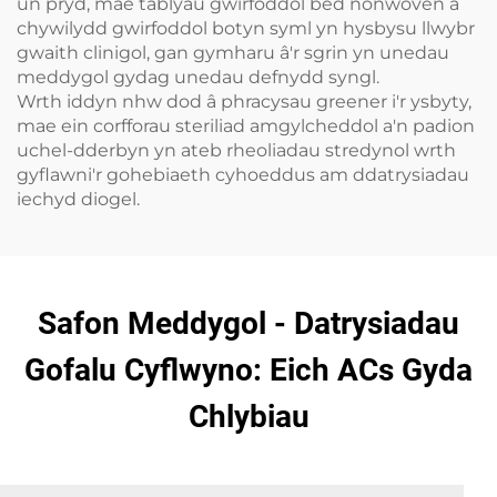
un pryd, mae tablyâu gwirfoddol bed nonwoven a
chywilydd gwirfoddol botyn syml yn hysbysu llwybr
gwaith clinigol, gan gymharu â'r sgrin yn unedau
meddygol gydag unedau defnydd syngl.
Wrth iddyn nhw dod â phracysau greener i'r ysbyty,
mae ein corfforau steriliad amgylcheddol a'n padion
uchel-dderbyn yn ateb rheoliadau stredynol wrth
gyflawni'r gohebiaeth cyhoeddus am ddatrysiadau
iechyd diogel.
Safon Meddygol - Datrysiadau
Gofalu Cyflwyno: Eich ACs Gyda
Chlybiau