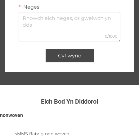
Neges
0/1000
Cyflwyno
Eich Bod Yn Diddorol
nonwoven
sMMS ffabrig non-woven