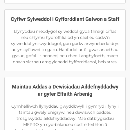
Cyflwr Sylweddol i Gyfforddiant Galwon a Staff
Llynyddau meddygol sylweddol gyda threigl diflas
neu chlymu hydroffiliaidd yn cael eu cadw'n
sylweddol yn swyddogol, gan gadw arwynebedd drys
ac yn cyflawni tregaru. Hanfodol ar ôl gwasanaethau
gysur, gofal i'r henoed, neu rheoli anghyfoeth, maen
nhw'n sicrhau amgylchedd hyfforddiadol, heb stres.
Maintau Addas a Dewisiadau Aildefnyddadwy
ar gyfer Effaith Arbenig
Cymhelliwch llynyddau gwyddbwyll i gymryd i fyny i
faintau gwely unigryw, neu dewiswch paddeu
trosglwyddo aildefnyddadwy. Mae datblygiadau
MEPRO yn cyd-balanceu cost effeithlon â