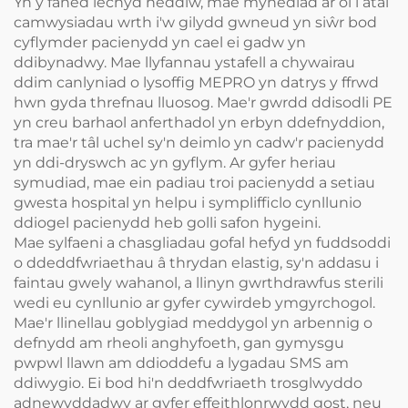
Yn y faned iechyd heddiw, mae mynediad ar ôl i atal
camwysiadau wrth i'w gilydd gwneud yn siŵr bod
cyflymder pacienydd yn cael ei gadw yn
ddibynadwy. Mae llyfannau ystafell a chywairau
ddim canlyniad o lysoffig MEPRO yn datrys y ffrwd
hwn gyda threfnau lluosog. Mae'r gwrdd ddisodli PE
yn creu barhaol anferthadol yn erbyn ddefnyddion,
tra mae'r tâl uchel sy'n deimlo yn cadw'r pacienydd
yn ddi-dryswch ac yn gyflym. Ar gyfer heriau
symudiad, mae ein padiau troi pacienydd a setiau
gwesta hospital yn helpu i symplifficlo cynllunio
ddiogel pacienydd heb golli safon hygeini.
Mae sylfaeni a chasgliadau gofal hefyd yn fuddsoddi
o ddeddfwriaethau â thrydan elastig, sy'n addasu i
faintau gwely wahanol, a llinyn gwrthdrawfus sterili
wedi eu cynllunio ar gyfer cywirdeb ymgyrchogol.
Mae'r llinellau goblygiad meddygol yn arbennig o
defnydd am rheoli anghyfoeth, gan gymysgu
pwpwl llawn am ddioddefu a lygadau SMS am
ddiwygio. Ei bod hi'n deddfwriaeth trosglwyddo
adnewyddadwy ar gyfer effeithlonrwydd gost, neu