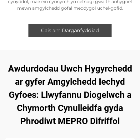
cynyddol, mae ein cynnyrch yn cefnogi gwaith anhygoel
mewn amgylchedd gofal meddygol uchel-gofid.
Cais am Darganfyddiad
Awdurdodau Uwch Hygyrchedd
ar gyfer Amgylchedd Iechyd
Gyfoes: Llwyfannu Diogelwch a
Chymorth Cynulleidfa gyda
Phrodiwt MEPRO Difriffol