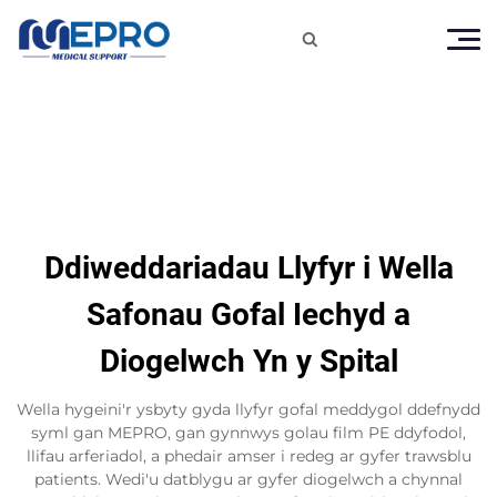

Ddiweddariadau Llyfyr i Wella
Safonau Gofal Iechyd a
Diogelwch Yn y Spital
Wella hygeini'r ysbyty gyda llyfyr gofal meddygol ddefnydd
syml gan MEPRO, gan gynnwys golau film PE ddyfodol,
llifau arferiadol, a phedair amser i redeg ar gyfer trawsblu
patients. Wedi'u datblygu ar gyfer diogelwch a chynnal