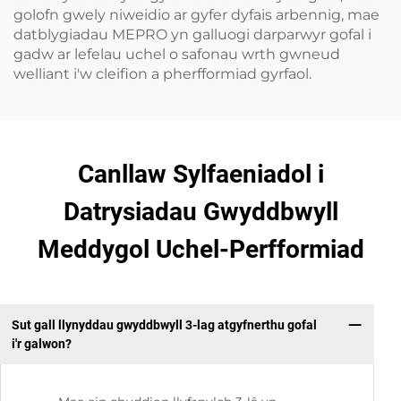
golofn gwely niweidio ar gyfer dyfais arbennig, mae
datblygiadau MEPRO yn galluogi darparwyr gofal i
gadw ar lefelau uchel o safonau wrth gwneud
welliant i'w cleifion a pherfformiad gyrfaol.
Canllaw Sylfaeniadol i
Datrysiadau Gwyddbwyll
Meddygol Uchel-Perfformiad
Sut gall llynyddau gwyddbwyll 3-lag atgyfnerthu gofal
i'r galwon?