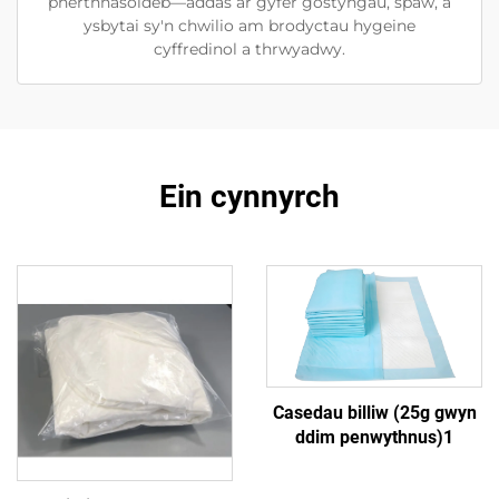
pherthnasoldeb—addas ar gyfer gostyngau, spaw, a
ysbytai sy'n chwilio am brodyctau hygeine
cyffredinol a thrwyadwy.
Ein cynnyrch
Casedau billiw (25g gwyn
ddim penwythnus)1