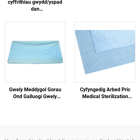
cyffrithiau gwydd/yspad
dan
265g(85gPP+23gPE+125gSAP+30gPP)4
Gwely Meddygol Gorau
Cyfyngedig Arbed Pric
Ond Galluogi Gwely
Medical Sterilization
Meddygol
Wrapper Anadlu
SMS/SMMS ar gyfer
Ymarferol