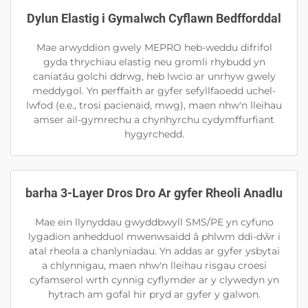
Dylun Elastig i Gymalwch Cyflawn Bedfforddal
Mae arwyddion gwely MEPRO heb-weddu difrifol
gyda thrychiau elastig neu gromli rhybudd yn
caniatáu golchi ddrwg, heb lwcio ar unrhyw gwely
meddygol. Yn perffaith ar gyfer sefyllfaoedd uchel-
lwfod (e.e., trosi pacienaid, mwg), maen nhw'n lleihau
amser ail-gymrechu a chynhyrchu cydymffurfiant
hygyrchedd.
barha 3-Layer Dros Dro Ar gyfer Rheoli Anadlu
Mae ein llynyddau gwyddbwyll SMS/PE yn cyfuno
lygadion anhedduol mwenwsaidd â phlwm ddi-dŵr i
atal rheola a chanlyniadau. Yn addas ar gyfer ysbytai
a chlynnigau, maen nhw'n lleihau risgau croesi
cyfamserol wrth cynnig cyflymder ar y clywedyn yn
hytrach am gofal hir pryd ar gyfer y galwon.