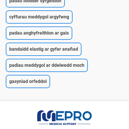
padau isodder syrgeision
cyffurau meddygol argyfwng
padau anghyfreithlon ar gais
bandaidd elastig ar gyfer anafiad
padiau meddygol ar ddelwedd moch
gasyniad orfeddol