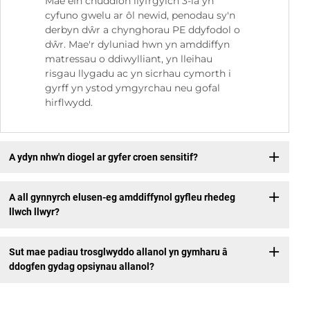
Mae ein chuddion llyfrgylch 3-lâ yn
cyfuno gwelu ar ôl newid, penodau sy'n
derbyn dŵr a chynghorau PE ddyfodol o
dŵr. Mae'r dyluniad hwn yn amddiffyn
matressau o ddiwylliant, yn lleihau
risgau llygadu ac yn sicrhau cymorth i
gyrff yn ystod ymgyrchau neu gofal
hirflwydd.
A ydyn nhw'n diogel ar gyfer croen sensitif?
A all gynnyrch elusen-eg amddiffynol gyfleu rhedeg
llwch llwyr?
Sut mae padiau trosglwyddo allanol yn gymharu â
ddogfen gydag opsiynau allanol?