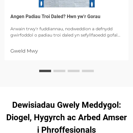
Angen Padiau Troi Daled? Hwn yw'r Gorau
Arwain trwy'r fuddiannau, nodweddion a defnydd
gwirfoddol o padiau troi daled yn sefyllfaoedd gofal
iechyd, gan nodi hygeine, cyflymder i'r ieifion a rheoli
llymiedd gyda phosiblïau uchelfrydedd.
Gweld Mwy
Dewisiadau Gwely Meddygol:
Diogel, Hygyrch ac Arbed Amser
i Phroffesionals