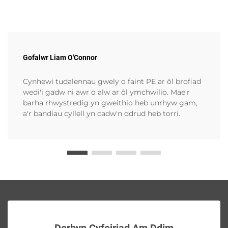
Gofalwr Liam O'Connor
Cynhewi tudalennau gwely o faint PE ar ôl brofiad
wedi'i gadw ni awr o alw ar ôl ymchwilio. Mae'r
barha rhwystredig yn gweithio heb unrhyw gam,
a'r bandiau cyllell yn cadw'n ddrud heb torri.
Derbyn Cyfeiriad Am Ddim