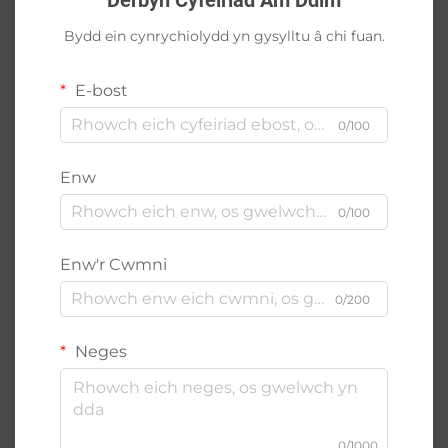
Bydd ein cynrychiolydd yn gysylltu â chi fuan.
E-bost
0/100
Enw
0/100
Enw'r Cwmni
0/200
Neges
0/1000