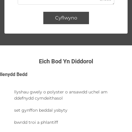
Cyflwyno
Eich Bod Yn Diddorol
llenydd Bedd
llyshau gwely o polyster o ansawdd uchel am
ddefnydd cymdeithasol
set gynffon beddal ysbyty
bwrdd troi a phlantiff