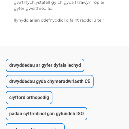
gwrthlych ystafell gylch gyda thrawyn rôp ar
gyfer gweithrediad
llynydd arian ddefnyddiol o faint raddol 3 teir
drwyddedau ar gyfer dyfais iechyd
drwyddedau gyda chymeradwriaeth CE
clyfford orthopedig
padau cyffredinol gan gytundeb ISO