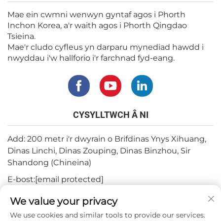
Mae ein cwmni wenwyn gyntaf agos i Phorth
Inchon Korea, a'r waith agos i Phorth Qingdao
Tsieina.
Mae'r cludo cyfleus yn darparu mynediad hawdd i
nwyddau i'w hallforio i'r farchnad fyd-eang.
CYSYLLTWCH Â NI
Add: 200 metr i'r dwyrain o Brifdinas Ynys Xihuang,
Dinas Linchi, Dinas Zouping, Dinas Binzhou, Sir
Shandong (Chineina)
E-bost:
[email protected]
Ffôn:
+82-3180427370
We value your privacy
Ffôn:
+86-15564344404
We use cookies and similar tools to provide our services.