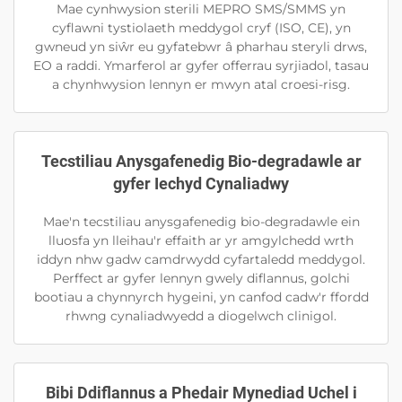
Mae cynhwysion sterili MEPRO SMS/SMMS yn
cyflawni tystiolaeth meddygol cryf (ISO, CE), yn
gwneud yn siŵr eu gyfatebwr â pharhau steryli drws,
EO a raddi. Ymarferol ar gyfer offerrau syrjiadol, tasau
a chynhwysion lennyn er mwyn atal croesi-risg.
Tecstiliau Anysgafenedig Bio-degradawle ar
gyfer Iechyd Cynaliadwy
Mae'n tecstiliau anysgafenedig bio-degradawle ein
lluosfa yn lleihau'r effaith ar yr amgylchedd wrth
iddyn nhw gadw camdrwydd cyfartaledd meddygol.
Perffect ar gyfer lennyn gwely diflannus, golchi
bootiau a chynnyrch hygeini, yn canfod cadw'r ffordd
rhwng cynaliadwyedd a diogelwch clinigol.
Bibi Ddiflannus a Phedair Mynediad Uchel i