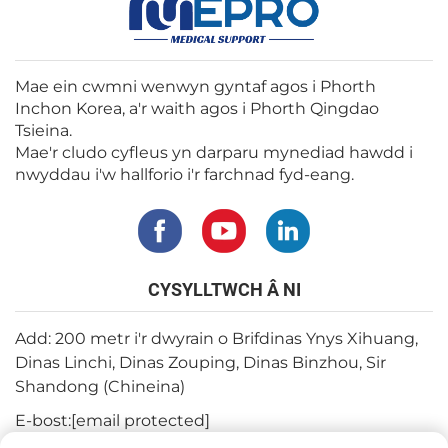
Mae ein cwmni wenwyn gyntaf agos i Phorth
Inchon Korea, a'r waith agos i Phorth Qingdao
Tsieina.
Mae'r cludo cyfleus yn darparu mynediad hawdd i
nwyddau i'w hallforio i'r farchnad fyd-eang.
CYSYLLTWCH Â NI
Add: 200 metr i'r dwyrain o Brifdinas Ynys Xihuang,
Dinas Linchi, Dinas Zouping, Dinas Binzhou, Sir
Shandong (Chineina)
E-bost:
[email protected]