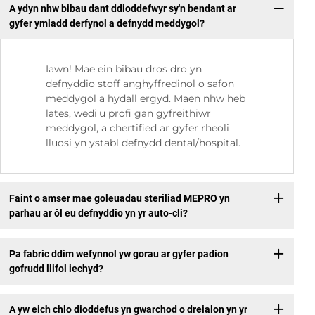
A ydyn nhw bibau dant ddioddefwyr sy'n bendant ar
gyfer ymladd derfynol a defnydd meddygol?
Iawn! Mae ein bibau dros dro yn
defnyddio stoff anghyffredinol o safon
meddygol a hydall ergyd. Maen nhw heb
lates, wedi'u profi gan gyfreithiwr
meddygol, a chertified ar gyfer rheoli
lluosi yn ystabl defnydd dental/hospital.
Faint o amser mae goleuadau steriliad MEPRO yn
parhau ar ôl eu defnyddio yn yr auto-cli?
Pa fabric ddim wefynnol yw gorau ar gyfer padion
gofrudd llifol iechyd?
A yw eich chlo dioddefus yn gwarchod o dreialon yn yr