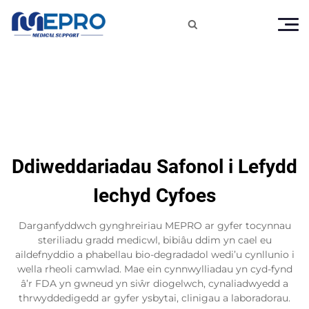

Ddiweddariadau Safonol i Lefydd
Iechyd Cyfoes
Darganfyddwch gynghreiriau MEPRO ar gyfer tocynnau
steriliadu gradd medicwl, bibiâu ddim yn cael eu
aildefnyddio a phabellau bio-degradadol wedi’u cynllunio i
wella rheoli camwlad. Mae ein cynnwylliadau yn cyd-fynd
â’r FDA yn gwneud yn siŵr diogelwch, cynaliadwyedd a
thrwyddedigedd ar gyfer ysbytai, clinigau a laboradorau.