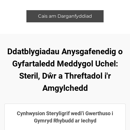
Cais am Darganfyddiad
Ddatblygiadau Anysgafenedig o
Gyfartaledd Meddygol Uchel:
Steril, Dŵr a Threftadol i'r
Amgylchedd
Cynhwysion Steryligrif wedi'i Gwerthuso i
Gymryd Rhybudd ar Iechyd