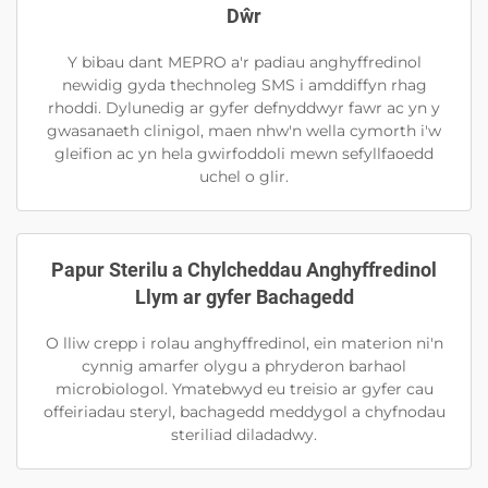
Dŵr
Y bibau dant MEPRO a'r padiau anghyffredinol
newidig gyda thechnoleg SMS i amddiffyn rhag
rhoddi. Dylunedig ar gyfer defnyddwyr fawr ac yn y
gwasanaeth clinigol, maen nhw'n wella cymorth i'w
gleifion ac yn hela gwirfoddoli mewn sefyllfaoedd
uchel o glir.
Papur Sterilu a Chylcheddau Anghyffredinol
Llym ar gyfer Bachagedd
O lliw crepp i rolau anghyffredinol, ein materion ni'n
cynnig amarfer olygu a phryderon barhaol
microbiologol. Ymatebwyd eu treisio ar gyfer cau
offeiriadau steryl, bachagedd meddygol a chyfnodau
steriliad diladadwy.