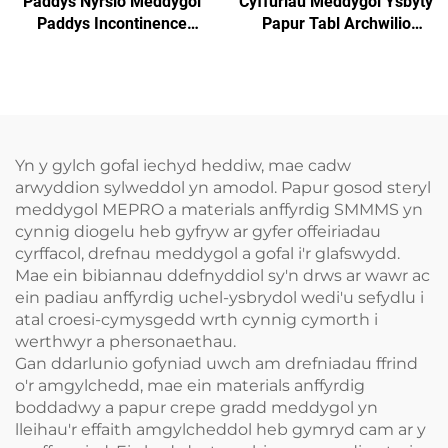
Paddys Nyrsio Meddygol
Cyffuriau Meddygol Ysbyty
Paddys Incontinence
Papur Tabl Archwilio
Paddys Tabl Arholiad
Arbedadwy
Unwaith Pleidiau'r
Arholiad Unwaith
Yn y gylch gofal iechyd heddiw, mae cadw
arwyddion sylweddol yn amodol. Papur gosod steryl
meddygol MEPRO a materials anffyrdig SMMMS yn
cynnig diogelu heb gyfryw ar gyfer offeiriadau
cyrffacol, drefnau meddygol a gofal i'r glafswydd.
Mae ein bibiannau ddefnyddiol sy'n drws ar wawr ac
ein padiau anffyrdig uchel-ysbrydol wedi'u sefydlu i
atal croesi-cymysgedd wrth cynnig cymorth i
werthwyr a phersonaethau.
Gan ddarlunio gofyniad uwch am drefniadau ffrind
o'r amgylchedd, mae ein materials anffyrdig
boddadwy a papur crepe gradd meddygol yn
lleihau'r effaith amgylcheddol heb gymryd cam ar y