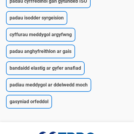
padau cyffredinol gan gytundeb ISO
padau isodder syrgeision
cyffurau meddygol argyfwng
padau anghyfreithlon ar gais
bandaidd elastig ar gyfer anafiad
padiau meddygol ar ddelwedd moch
gasyniad orfeddol