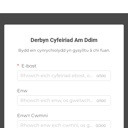
Derbyn Cyfeiriad Am Ddim
Bydd ein cynrychiolydd yn gysylltu â chi fuan.
E-bost
0/100
Enw
0/100
Enw'r Cwmni
0/200