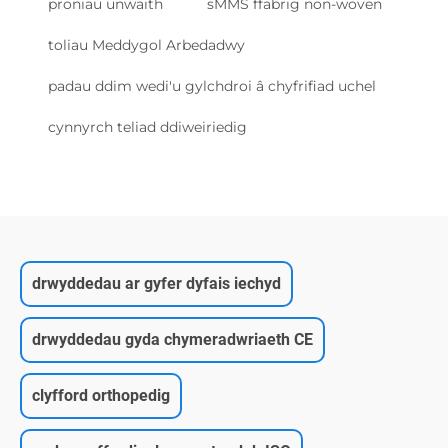
proniau unwaith
sMMS ffabrig non-woven
toliau Meddygol Arbedadwy
padau ddim wedi'u gylchdroi â chyfrifiad uchel
cynnyrch teliad ddiweiriedig
drwyddedau ar gyfer dyfais iechyd
drwyddedau gyda chymeradwriaeth CE
clyfford orthopedig