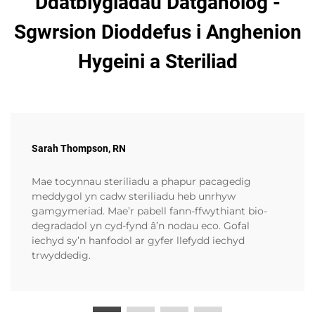
Ddatblygiadau Datganolog -
Sgwrsion Dioddefus i Anghenion
Hygeini a Steriliad
Sarah Thompson, RN
Mae tocynnau steriliadu a phapur pacagedig
meddygol yn cadw steriliadu heb unrhyw
gamgymeriad. Mae’r pabell fann-ffwythiant bio-
degradadol yn cyd-fynd â’n nodau eco. Gofal
iechyd sy’n hanfodol ar gyfer llefydd iechyd
trwyddedig.