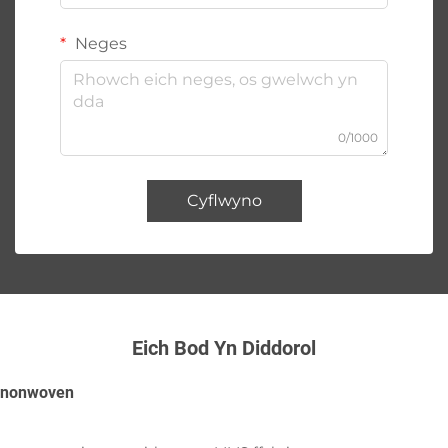
Neges
0/1000
Cyflwyno
Eich Bod Yn Diddorol
nonwoven