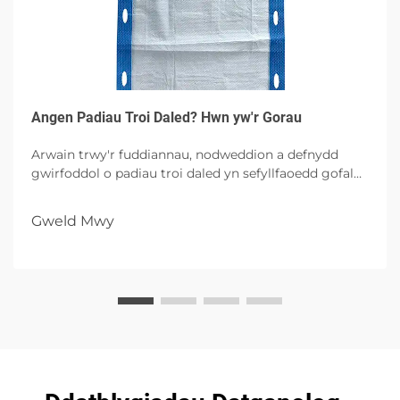
Angen Padiau Troi Daled? Hwn yw'r Gorau
Arwain trwy'r fuddiannau, nodweddion a defnydd
gwirfoddol o padiau troi daled yn sefyllfaoedd gofal
iechyd, gan nodi hygeine, cyflymder i'r ieifion a rheoli
llymiedd gyda phosiblïau uchelfrydedd.
Gweld Mwy