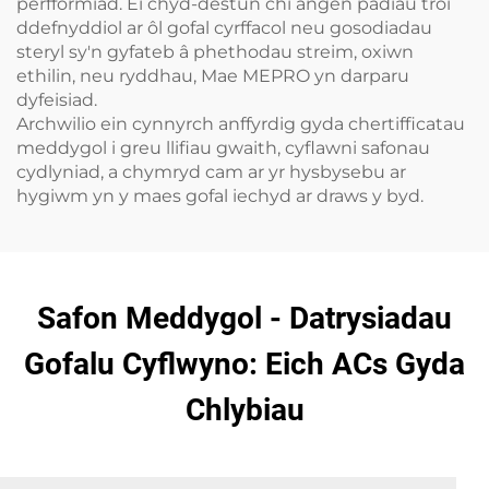
perfformiad. Ei chyd-destun chi angen padiau troi
ddefnyddiol ar ôl gofal cyrffacol neu gosodiadau
steryl sy'n gyfateb â phethodau streim, oxiwn
ethilin, neu ryddhau, Mae MEPRO yn darparu
dyfeisiad.
Archwilio ein cynnyrch anffyrdig gyda chertifficatau
meddygol i greu llifiau gwaith, cyflawni safonau
cydlyniad, a chymryd cam ar yr hysbysebu ar
hygiwm yn y maes gofal iechyd ar draws y byd.
Safon Meddygol - Datrysiadau
Gofalu Cyflwyno: Eich ACs Gyda
Chlybiau